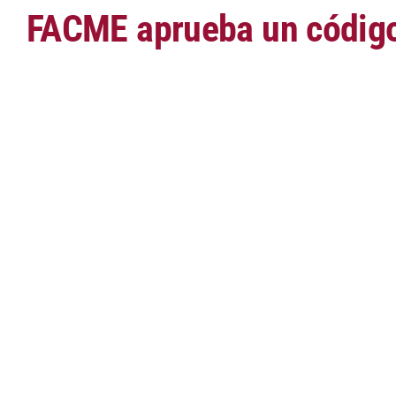
FACME aprueba un código
Saltar
al
contenido
del
PDF