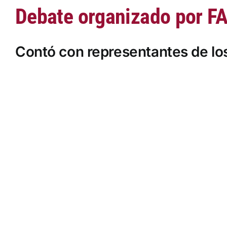
Debate organizado por FA
Contó con representantes de los
Saltar
al
contenido
del
PDF