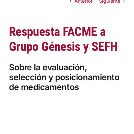
Anterior
Siguiente
Institucional
Documentos FACME
Respuesta FACME a
Grupo Génesis y SEFH
Fundación FACME
Sobre la evaluación,
Sociedades Federadas
selección y posicionamiento
de medicamentos
Comunicación
Saltar
Enlaces de Interés
al
contenido
Contacto
del