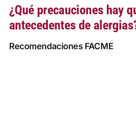
¿Qué precauciones hay qu
antecedentes de alergias
Recomendaciones FACME
Saltar
al
contenido
del
PDF