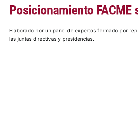
Posicionamiento FACME 
Elaborado por un panel de expertos formado por rep
las juntas directivas y presidencias.
Saltar
al
contenido
del
PDF