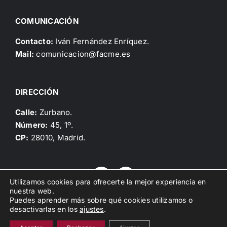
COMUNICACIÓN
Contacto:
Iván Fernández Enríquez.
Mail:
comunicacion@facme.es
DIRECCIÓN
Calle:
Zurbano.
Número:
45, 1º.
CP:
28010, Madrid.
Utilizamos cookies para ofrecerte la mejor experiencia en
nuestra web.
Puedes aprender más sobre qué cookies utilizamos o
Copyright 2025, Federación de Asociaciones Científico
desactivarlas en los
ajustes
.
Médicas Españolas |
Política de Privacidad
|
Política de