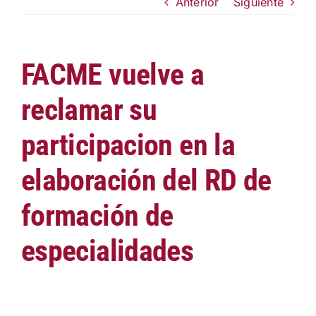
Anterior
Siguiente
Institucional
Documentos FACME
FACME vuelve a
reclamar su
Fundación FACME
participacion en la
Sociedades Federadas
elaboración del RD de
Comunicación
formación de
especialidades
Enlaces de Interés
Contacto
Saltar
al