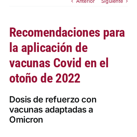
Anterior
Siguiente
Institucional
Documentos FACME
Recomendaciones para
la aplicación de
Fundación FACME
vacunas Covid en el
Sociedades Federadas
otoño de 2022
Comunicación
Dosis de refuerzo con
vacunas adaptadas a
Enlaces de Interés
Omicron
Contacto
Saltar