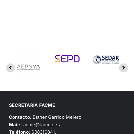
SECRETARÍA FACME
Contacto:
Esther Garrido Melero.
Mail:
facme@facme.es
Teléfono:
608310841.