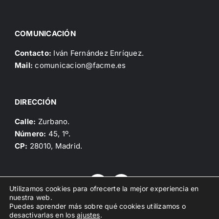
COMUNICACIÓN
Contacto:
Iván Fernández Enríquez.
Mail:
comunicacion@facme.es
DIRECCIÓN
Calle:
Zurbano.
Número:
45, 1º.
CP:
28010, Madrid.
Utilizamos cookies para ofrecerte la mejor experiencia en
nuestra web.
Puedes aprender más sobre qué cookies utilizamos o
Copyright 2025, Federación de Asociaciones Científico
desactivarlas en los
ajustes
.