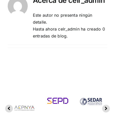
Acerca de
celr_admin
Institucional
Este autor no presenta ningún
detalle.
Documentos FACME
Hasta ahora celr_admin ha creado 0
entradas de blog.
Fundación FACME
Sociedades Federadas
Comunicación
Enlaces de Interés
Contacto