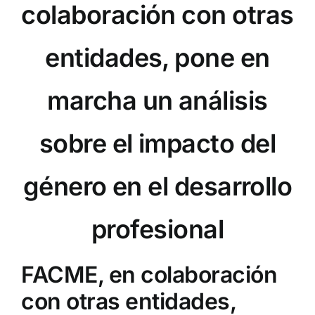
colaboración con otras
Institucional
entidades, pone en
Documentos FACME
marcha un análisis
Fundación FACME
sobre el impacto del
Sociedades Federadas
género en el desarrollo
Comunicación
profesional
Enlaces de Interés
FACME, en colaboración
con otras entidades,
Contacto