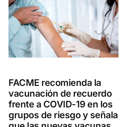
Institucional
Larger
Image
Documentos FACME
Fundación FACME
Sociedades Federadas
FACME recomienda la
Comunicación
vacunación de recuerdo
Enlaces de Interés
frente a COVID-19 en los
grupos de riesgo y señala
Contacto
que las nuevas vacunas