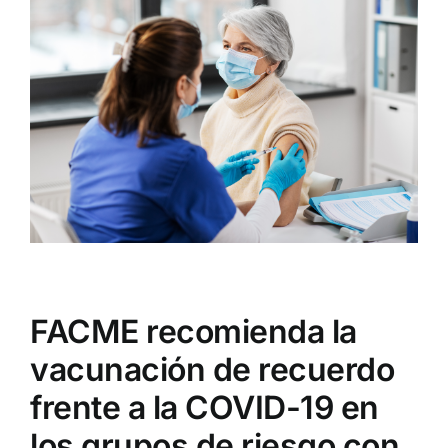
Institucional
Larger
Image
Documentos FACME
Fundación FACME
Sociedades Federadas
Comunicación
FACME recomienda la
Enlaces de Interés
vacunación de recuerdo
frente a la COVID-19 en
Contacto
los grupos de riesgo con