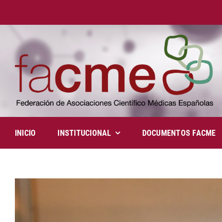
Saltar
al
contenido
INICIO
INSTITUCIONAL
DOCUMENTOS FACME
View
Larger
Image