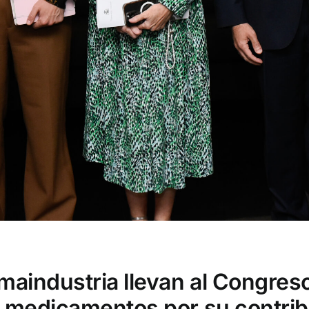
aindustria llevan al Congreso
n medicamentos por su contrib