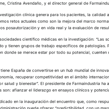
me, Cristina Avendaño, y el director general de Farmaind
estigación clínica genera para los pacientes, la calidad a
enemos retos actuales como son la mejora del marco normat
os posautorización y en vida real y la evaluación de resu
sociedades científico médicas en la investigación: “Las s
do y tienen grupos de trabajo específicos de patologías. P
 en donde se merece estar por todo su potencial, cuenten 
 tiene España de convertirse en un
hub
mundial de innovac
nomía, recuperar competitividad en el ámbito internacional
or salud y bienestar”. El presidente de Farmaindustria h
son: afianzar el liderazgo en ensayos clínicos y potenciar
indicado en la inauguración del encuentro que, como respu
 Administración puede ofrecer “predictibilidad, con un mar